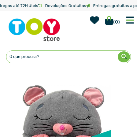
tregas até 72H úteis
Devoluções Gratuitas
Entregas gratuitas a pa
Wish Lis
Início
Dormi Locos S3 - Saco Cama Grande - Ratinho
(
0
)
Ir
para
o
Conteúdo
Saltar
para
o
final
da
Galeria
de
imagens