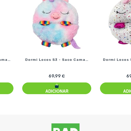
Cama…
Dormi Locos S3 - Saco Cama…
Dormi Locos 
69,99 €
69
ADICIONAR
ADI