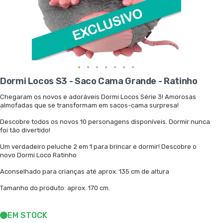
Saltar
Dormi Locos S3 - Saco Cama Grande - Ratinho
para
o
Chegaram os novos e adoráveis Dormi Locos Série 3! Amorosas
início
almofadas que se transformam em sacos-cama surpresa!
da
Galeria
Descobre todos os novos 10 personagens disponíveis. Dormir nunca
de
foi tão divertido!
imagens
Um verdadeiro peluche 2 em 1 para brincar e dormir! Descobre o
novo Dormi Loco Ratinho
Aconselhado para crianças até aprox. 135 cm de altura
Tamanho do produto: aprox. 170 cm.
EM STOCK