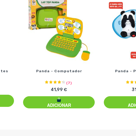
ntes
Panda - Computador
Panda - 
Classificação:
Class
83%
(7)
41,99 €
3
ADICIONAR
ADI