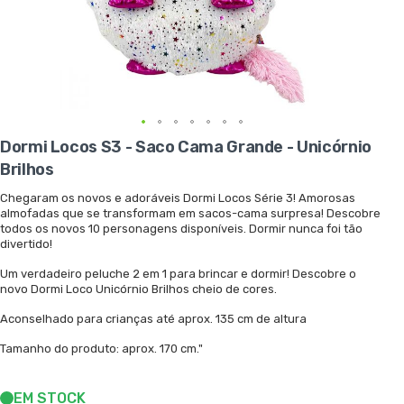
Saltar
Dormi Locos S3 - Saco Cama Grande - Unicórnio
para
Brilhos
o
início
Chegaram os novos e adoráveis Dormi Locos Série 3! Amorosas
da
almofadas que se transformam em sacos-cama surpresa! Descobre
Galeria
todos os novos 10 personagens disponíveis. Dormir nunca foi tão
de
divertido!
imagens
Um verdadeiro peluche 2 em 1 para brincar e dormir! Descobre o
novo Dormi Loco Unicórnio Brilhos cheio de cores.
Aconselhado para crianças até aprox. 135 cm de altura
Tamanho do produto: aprox. 170 cm."
EM STOCK