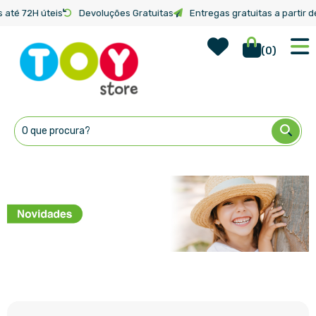
 até 72H úteis
Devoluções Gratuitas
Entregas gratuitas a partir d
Wish Lis
Início
Novidades
(
0
)
Ir
para
o
Conteúdo