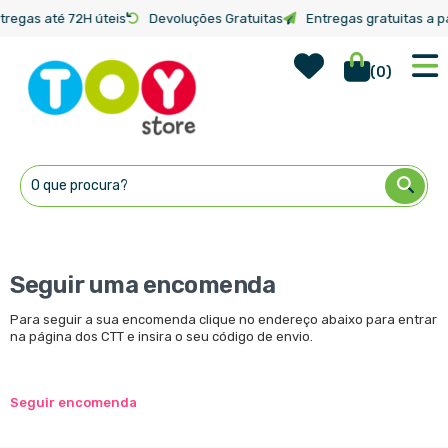
tregas até 72H úteis
Devoluções Gratuitas
Entregas gratuitas a pa
Wish Lis
Início
Seguir uma encomenda
(
0
)
Ir
para
o
Conteúdo
Seguir uma encomenda
Para seguir a sua encomenda clique no endereço abaixo para entrar
na página dos CTT e insira o seu código de envio.
Seguir encomenda