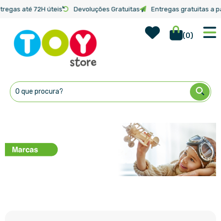
tregas até 72H úteis
Devoluções Gratuitas
Entregas gratuitas a pa
Wish Lis
Início
Marcas
(
0
)
Ir
para
o
Conteúdo