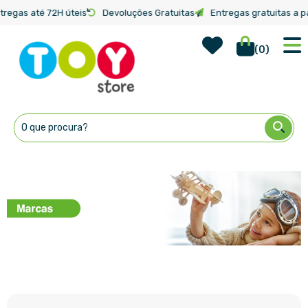
tregas até 72H úteis
Devoluções Gratuitas
Entregas gratuitas a pa
Wish Lis
Início
Marcas
(
0
)
Ir
para
o
Conteúdo