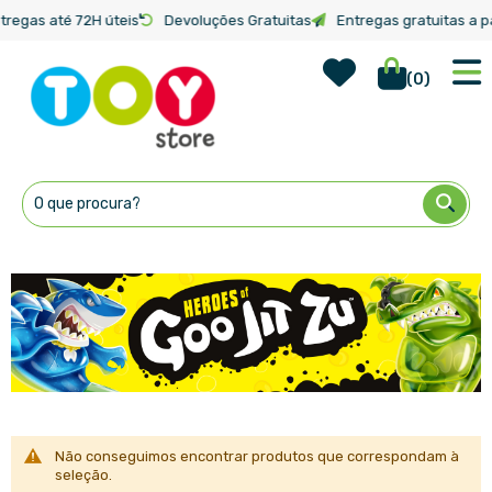
tregas até 72H úteis
Devoluções Gratuitas
Entregas gratuitas a pa
Wish Lis
Início
Marcas
Goo Jit Zu
(
0
)
Ir
para
o
Conteúdo
Não conseguimos encontrar produtos que correspondam à
seleção.