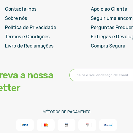
Contacte-nos
Apoio ao Cliente
Sobre nós
Seguir uma enco
Política de Privacidade
Perguntas Freque
Termos e Condições
Entregas e Devolu
Livro de Reclamações
Compra Segura
Subscreva
reva a nossa
a
nossa
etter
Newsletter:
MÉTODOS DE PAGAMENTO