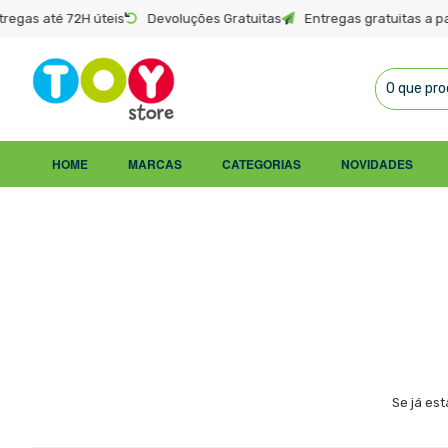
tregas até 72H úteis
Devoluções Gratuitas
Entregas gratuitas a pa
Ir
para
o
HOME
MARCAS
CATEGORIAS
NOVIDADES
Conteúdo
Se já es