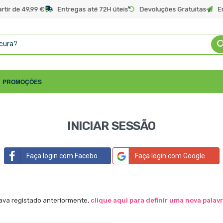
rtir de 49,99 €
Entregas até 72H úteis
Devoluções Gratuitas
E
PROMOÇÕES
INICIAR SESSÃO
Faça login com Facebook
Faça login com Google
tava registado anteriormente,
clique aqui para definir uma nova palav