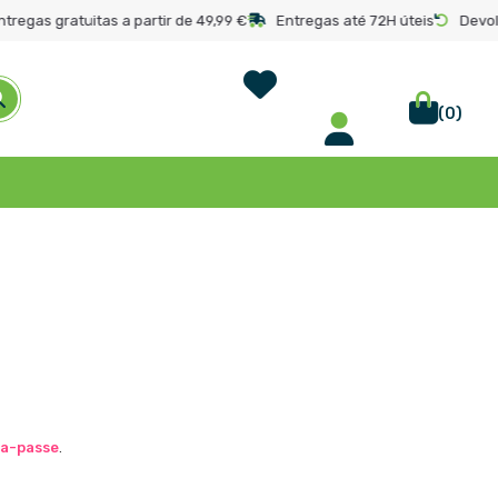
ntregas gratuitas a partir de 49,99 €
Entregas até 72H úteis
Devol
Wish List
(
0
)
ra-passe
.