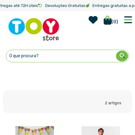
tregas até 72H úteis
Devoluções Gratuitas
Entregas gratuitas a pa
Wish Lis
Início
Categorias
(
0
)
Ir
para
o
Conteúdo
2
artigos