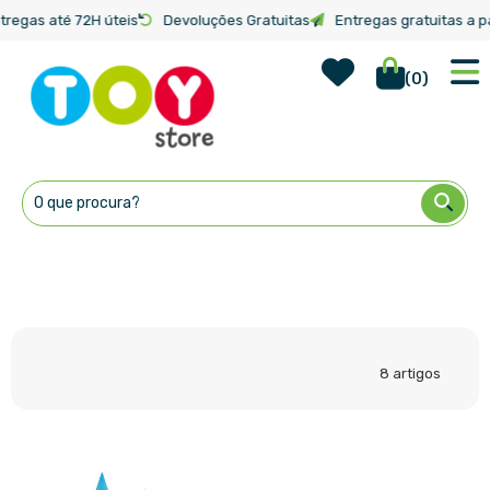
tregas até 72H úteis
Devoluções Gratuitas
Entregas gratuitas a pa
Wish Lis
Início
Categorias
(
0
)
Ir
para
o
Conteúdo
8
artigos