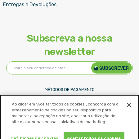
Entregas e Devoluções
Subscreva a nossa
newsletter
Subscreva
SUBSCREVER
a
nossa
Newsletter:
MÉTODOS DE PAGAMENTO
Ao clicar em "Aceitar todos os cookies", concorda com o
armazenamento de cookies no seu dispositivo para
melhorar a navegação no site, analisar a utilização do
site e ajudar nas nossas iniciativas de marketing.
Definições de cookies
Aceitar todos os cookies
©
2026
ToyStore. Todos os direitos reservados.