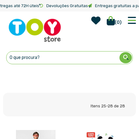
tregas até 72H úteis
Devoluções Gratuitas
Entregas gratuitas a pa
Wish Lis
Início
Categorias
(
0
)
Ir
para
o
Conteúdo
Itens
25
-
28
de
28