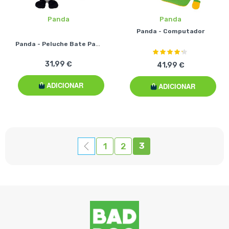
Panda
Panda
Panda - Computador
Panda - Peluche Bate Palmas
Classificação:
83%
31,99 €
41,99 €
ADICIONAR
ADICIONAR
Página
Está de momento a l
Página
Anterior
Página
Página
3
1
2