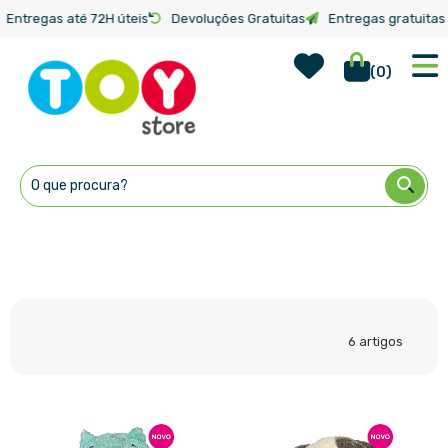
Entregas até 72H úteis
Devoluções Gratuitas
Entregas gratuitas 
Wish Lis
Início
Categorias
(
0
)
Ir
para
o
Conteúdo
6
artigos