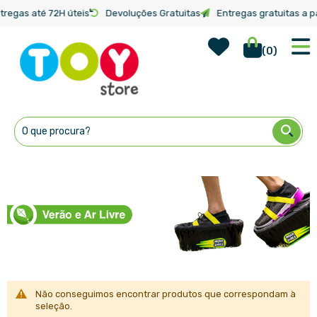
tregas até 72H úteis
Devoluções Gratuitas
Entregas gratuitas a pa
Wish Lis
Início
Categorias
Verão e Ar Livre
(
0
)
Ir
para
o
Conteúdo
Não conseguimos encontrar produtos que correspondam à
seleção.