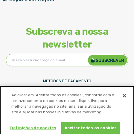
Subscreva a nossa
newsletter
Subscreva
SUBSCREVER
a
nossa
Newsletter:
MÉTODOS DE PAGAMENTO
Ao clicar em "Aceitar todos os cookies", concorda com o
armazenamento de cookies no seu dispositivo para
melhorar a navegação no site, analisar a utilização do
site e ajudar nas nossas iniciativas de marketing.
Definições de cookies
Aceitar todos os cookies
©
2026
ToyStore. Todos os direitos reservados.