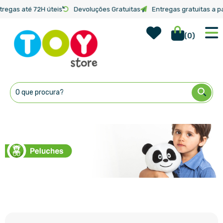
tregas até 72H úteis
Devoluções Gratuitas
Entregas gratuitas a pa
Wish Lis
Início
Categorias
Peluches
(
0
)
Ir
para
o
Conteúdo