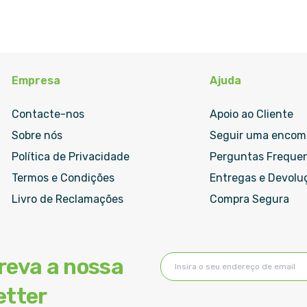
Empresa
Ajuda
Contacte-nos
Apoio ao Cliente
Sobre nós
Seguir uma enco
Política de Privacidade
Perguntas Freque
Termos e Condições
Entregas e Devolu
Livro de Reclamações
Compra Segura
Subscreva
reva a nossa
a
nossa
etter
Newsletter: