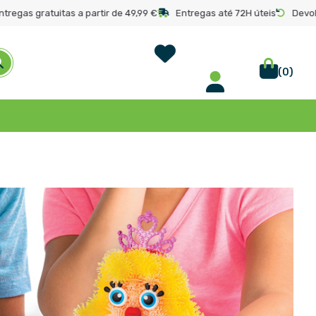
ntregas gratuitas a partir de 49,99 €
Entregas até 72H úteis
Devol
Wish List
(
0
)