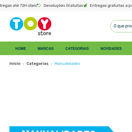
tregas até 72H úteis
Devoluções Gratuitas
Entregas gratuitas a pa
Ir
para
o
HOME
MARCAS
CATEGORIAS
NOVIDADES
Conteúdo
Início
Categorias
Manualidades